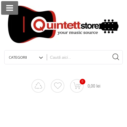
0
0,00 lei