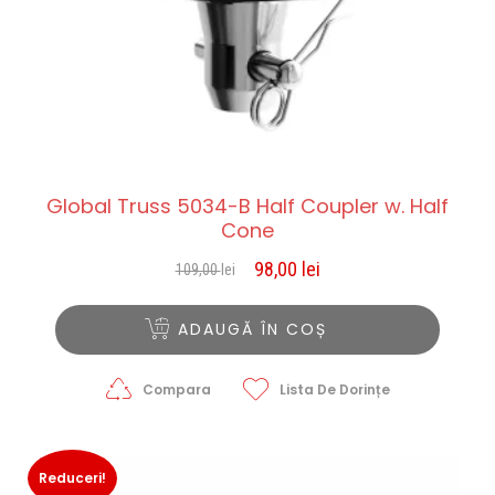
Global Truss 5034-B Half Coupler w. Half
Cone
98,00
lei
109,00
lei
Prețul
Prețul
inițial
curent
a
este:
ADAUGĂ ÎN COȘ
fost:
98,00 lei.
109,00 lei.
Compara
Lista De Dorințe
Reduceri!