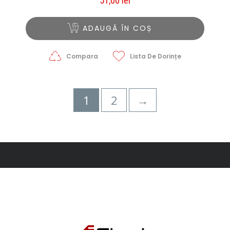
51,00
lei
ADAUGĂ ÎN COȘ
Compara
Lista De Dorințe
1
2
→