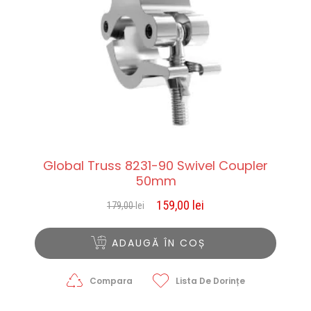
Global Truss 8231-90 Swivel Coupler
50mm
159,00
lei
179,00
lei
Prețul
Prețul
inițial
curent
a
este:
ADAUGĂ ÎN COȘ
fost:
159,00 lei.
179,00 lei.
Compara
Lista De Dorințe