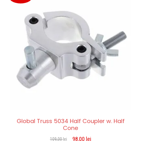
Global Truss 5034 Half Coupler w. Half
Cone
98,00
lei
109,00
lei
Prețul
Prețul