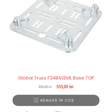
Global Truss F34BASEML Base TOP
555,00
lei
590,00
lei
Prețul
Prețul
inițial
curent
a
este:
ADAUGĂ ÎN COȘ
fost:
555,00 lei.
590,00 lei.