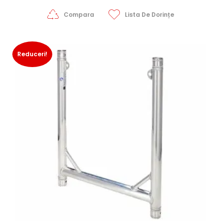
Compara
Lista De Dorințe
Reduceri!