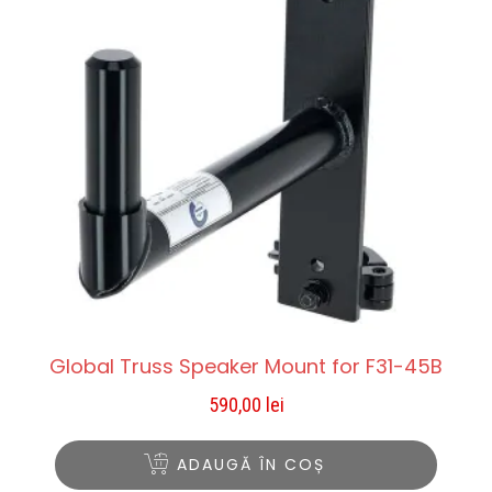
Global Truss Speaker Mount for F31-45B
590,00
lei
ADAUGĂ ÎN COȘ