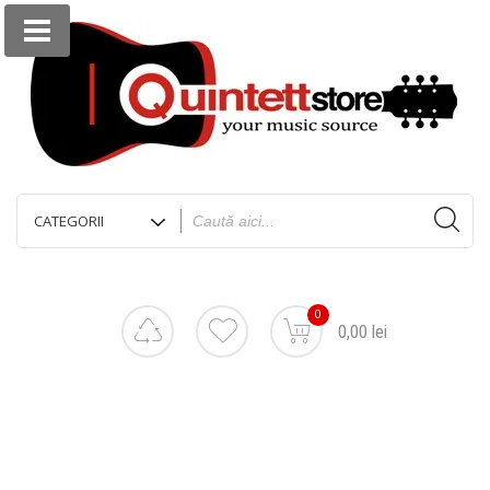
0
0,00 lei