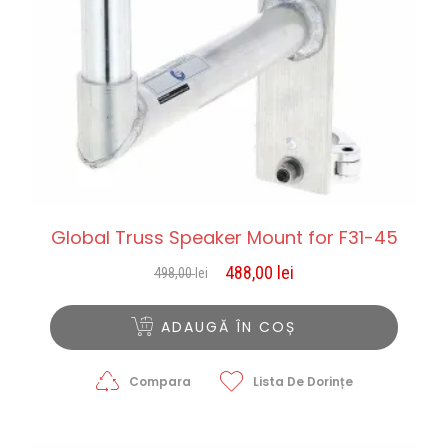
Global Truss Speaker Mount for F31-45
488,00
lei
498,00
lei
Prețul
Prețul
inițial
curent
a
este:
ADAUGĂ ÎN COȘ
fost:
488,00 lei.
498,00 lei.
Compara
Lista De Dorințe