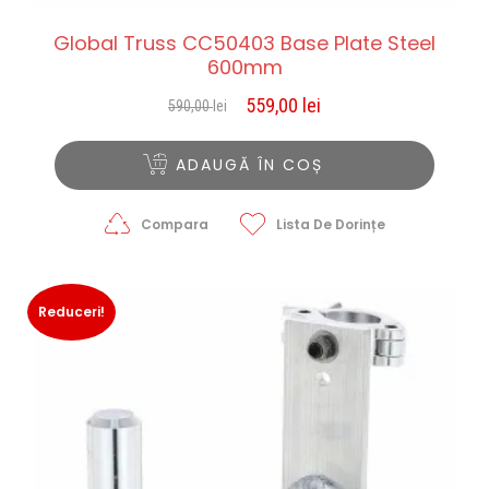
Global Truss CC50403 Base Plate Steel
600mm
559,00
lei
590,00
lei
Prețul
Prețul
inițial
curent
a
este:
ADAUGĂ ÎN COȘ
fost:
559,00 lei.
590,00 lei.
Compara
Lista De Dorințe
Reduceri!