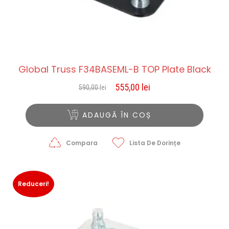
Global Truss F34BASEML-B TOP Plate Black
555,00
lei
590,00
lei
Prețul
Prețul
inițial
curent
a
este:
ADAUGĂ ÎN COȘ
fost:
555,00 lei.
590,00 lei.
Compara
Lista De Dorințe
Reduceri!