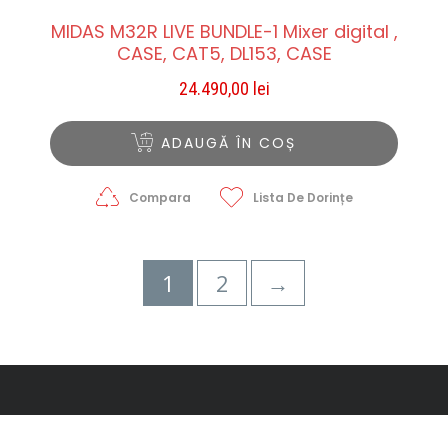
MIDAS M32R LIVE BUNDLE-1 Mixer digital ,
CASE, CAT5, DL153, CASE
24.490,00
lei
ADAUGĂ ÎN COȘ
Compara
Lista De Dorințe
1
2
→