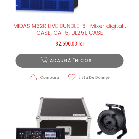
MIDAS M32R LIVE BUNDLE-3- Mixer digital ,
CASE, CAT5, DL251, CASE
32.690,00
lei
ADAUGĂ ÎN COȘ
Compara
Lista De Dorințe