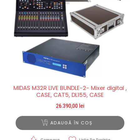
MIDAS M32R LIVE BUNDLE-2- Mixer digital ,
CASE, CAT5, DL155, CASE
26.390,00
lei
ADAUGĂ ÎN COȘ
Compara
Lista De Dorințe