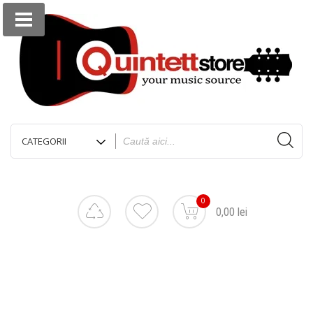
0
0,00 lei