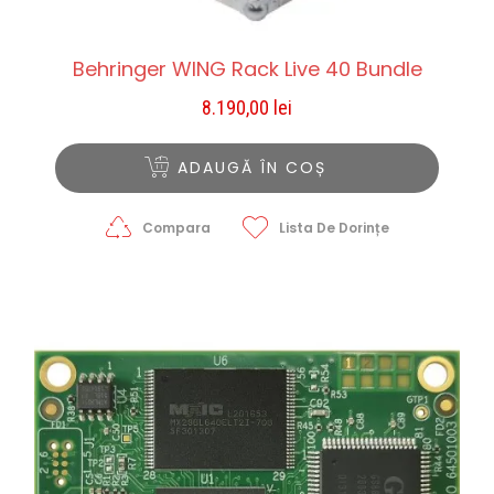
Behringer WING Rack Live 40 Bundle
8.190,00
lei
ADAUGĂ ÎN COȘ
Compara
Lista De Dorințe