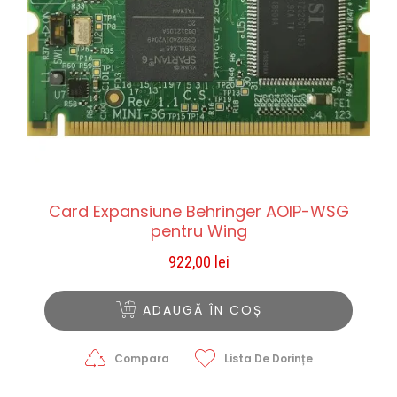
Card Expansiune Behringer AOIP-WSG
pentru Wing
922,00
lei
ADAUGĂ ÎN COȘ
Compara
Lista De Dorințe