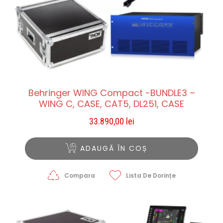
Behringer WING Compact -BUNDLE3 –
WING C, CASE, CAT5, DL251, CASE
33.890,00
lei
ADAUGĂ ÎN COȘ
Compara
Lista De Dorințe