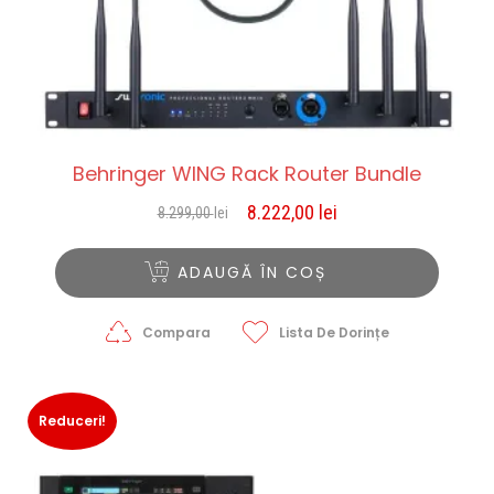
Behringer WING Rack Router Bundle
8.222,00
lei
8.299,00
lei
Prețul
Prețul
inițial
curent
a
este:
ADAUGĂ ÎN COȘ
fost:
8.222,00 lei.
8.299,00 lei.
Compara
Lista De Dorințe
Reduceri!