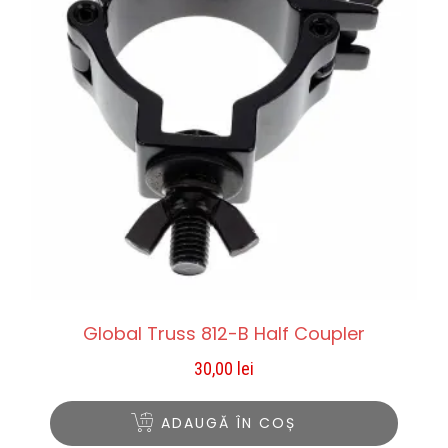
Global Truss 812-B Half Coupler
30,00
lei
ADAUGĂ ÎN COȘ