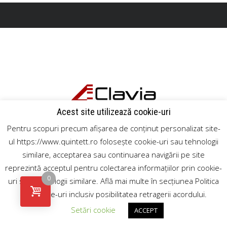
Acest site utilizează cookie-uri
Pentru scopuri precum afișarea de conținut personalizat site-
ul https://www.quintett.ro folosește cookie-uri sau tehnologii
similare, acceptarea sau continuarea navigării pe site
reprezintă acceptul pentru colectarea informațiilor prin cookie-
0
uri sau tehnologii similare. Află mai multe în secțiunea Politica
de Cookie-uri inclusiv posibilitatea retragerii acordului.
Setări cookie
ACCEPT