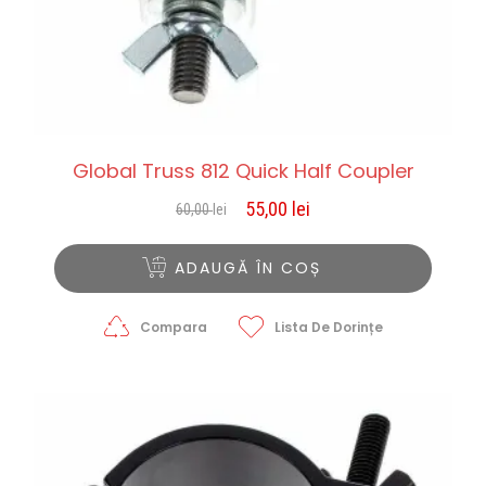
Global Truss 812 Quick Half Coupler
55,00
lei
60,00
lei
Prețul
Prețul
inițial
curent
a
este:
ADAUGĂ ÎN COȘ
fost:
55,00 lei.
60,00 lei.
Compara
Lista De Dorințe