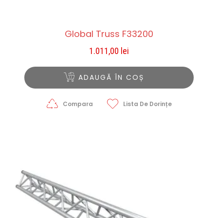
Global Truss F33200
1.011,00
lei
ADAUGĂ ÎN COȘ
Compara
Lista De Dorințe