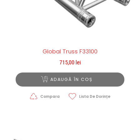
Global Truss F33100
715,00
lei
ADAUGĂ ÎN COȘ
Compara
Lista De Dorințe