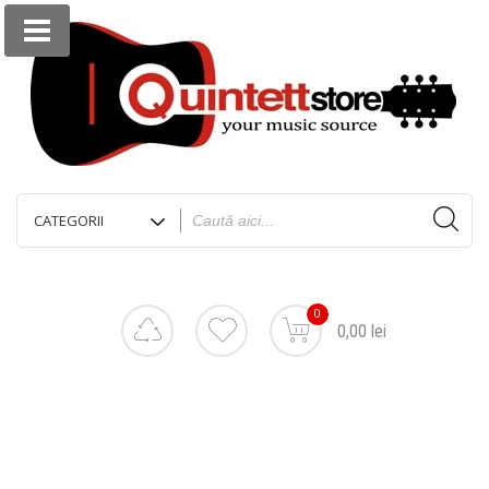
0
0,00 lei