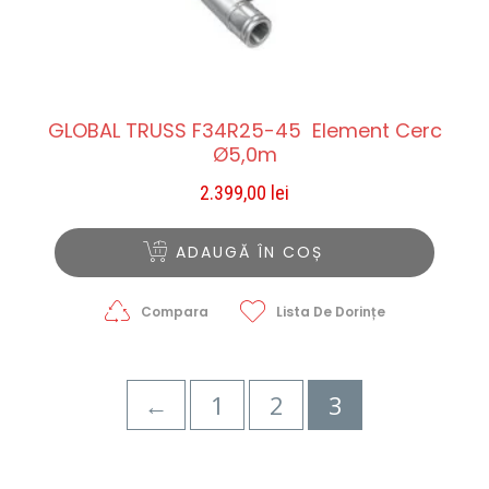
GLOBAL TRUSS F34R25-45 Element Cerc
Ø5,0m
2.399,00
lei
ADAUGĂ ÎN COȘ
Compara
Lista De Dorințe
←
1
2
3