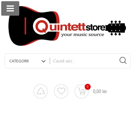
0
0,00 lei