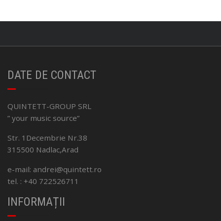
DATE DE CONTACT
QUINTETT-GROUP SRL
” your music source”
Str. 1Decembrie Nr.38
315500 Nadlac,Arad
e-mail: andrei@quintett.ro
tel. : +40 722526711
INFORMAȚII