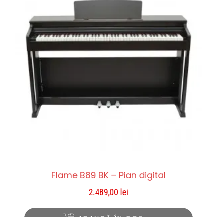
Flame B89 BK – Pian digital
2.489,00
lei