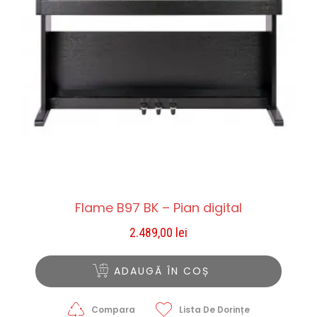
Flame B97 BK – Pian digital
2.489,00
lei
ADAUGĂ ÎN COȘ
Compara
Lista De Dorințe