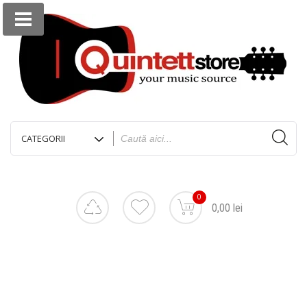
0
0,00 lei