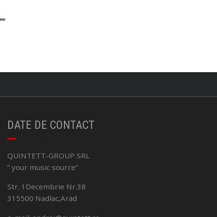
DATE DE CONTACT
QUINTETT-GROUP SRL
” your music source”
Str. 1Decembrie Nr.38
315500 Nadlac,Arad