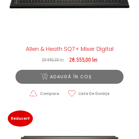
Allen & Heath SQ7+ Mixer Digital
28.555,00
lei
29.990,00
lei
Prețul
Prețul
inițial
curent
a
este:
ADAUGĂ ÎN COȘ
fost:
28.555,00 lei.
29.990,00 lei.
Compara
Lista De Dorințe
Reduceri!