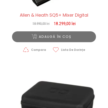
Allen & Heath SQ5+ Mixer Digital
18.299,00
lei
18.990,00
lei
Prețul
Prețul
inițial
curent
a
este:
ADAUGĂ ÎN COȘ
fost:
18.299,00 lei.
18.990,00 lei.
Compara
Lista De Dorințe