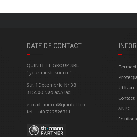
DATE DE CONTACT
INFOR
QUINTETT-GROUP SRL
Termeni ș
” your music source”
Protecți
Str. 1Decembrie Nr.38
Utilizare
315500 Nadlac,Arad
Contact
e-mail: andrei@quintett.ro
ANPC
tel. : +40 722526711
Soluționa