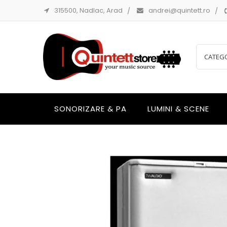
315500, Nadlac, Arad
andrei@quintett.ro
SONORIZARE & PA
LUMINI & SCENE