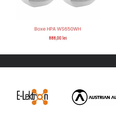
Boxe HPA WS650WH
888,00
lei
ADAUGĂ ÎN COȘ
Compara
Lista De Dorințe