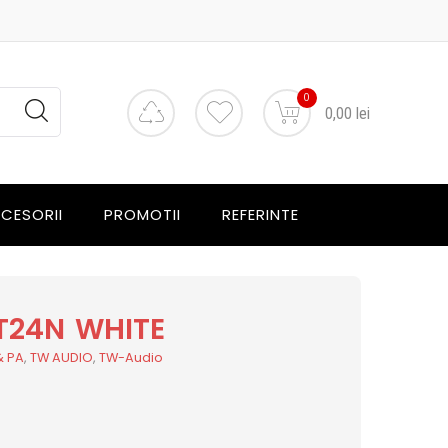
0
0,00 lei
CESORII
PROMOTII
REFERINTE
T24N WHITE
& PA
,
TW AUDIO
,
TW-Audio