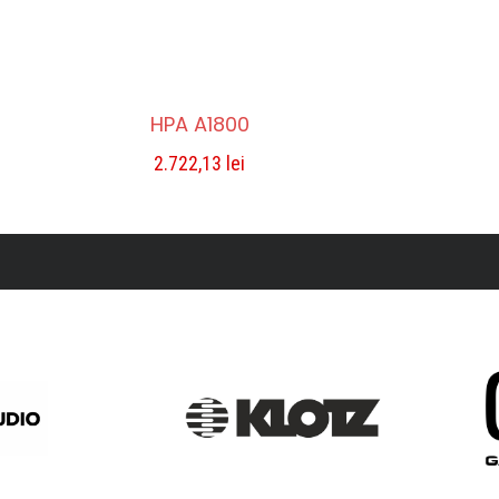
HPA A1800
2.722,13
lei
ADAUGĂ ÎN COȘ
Compara
Lista De Dorințe