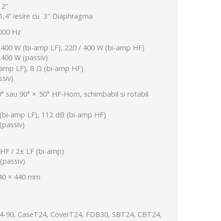
12“
 1,4“ iesire cu 3″ Diaphragma
000 Hz
2400 W (bi-amp LF), 220 / 400 W (bi-amp HF)
2400 W (passiv)
-amp LF), 8 Ω (bi-amp HF)
ssiv)
0° sau 90° × 50° HF-Horn, schimbabil si rotabil
(bi-amp LF), 112 dB (bi-amp HF)
(passiv)
HF / 2± LF (bi-amp)
(passiv)
440 × 440 mm
4-90, CaseT24, CoverT24, FDB30, SBT24, CBT24,