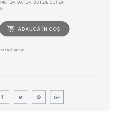
 MCT24, BAT24, BBT24, BCT24
RAL
ADAUGĂ ÎN COȘ
sta De Dorințe