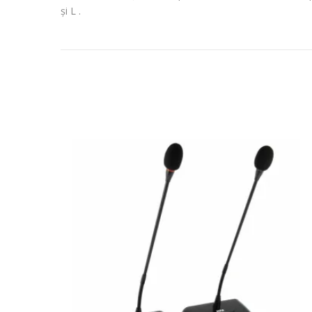
și L .