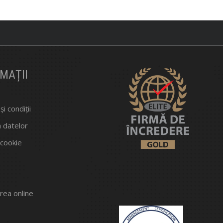
MAȚII
i condiții
a datelor
 cookie
rea online