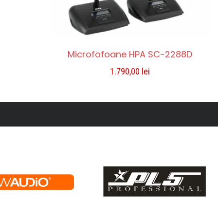
Microfofoane HPA SC-2288D
1.790,00
lei
ADAUGĂ ÎN COȘ
Compara
Lista De Dorințe