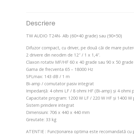
Descriere
TW AUDIO T24N- Alb (60×40 grade) sau (90×50)
Difuzor compact, cu driver, pe două căi de mare puter
2 drivere din neodim de 12″ / 1 x 1,4″.
Claxon rotativ MF/HF 60 x 40 grade sau 90 x 50 grade
Gama de frecventa 65 – 18000 Hz
SPLmax: 143 dB / 1 m
Bi-amp / comutator pasiv integrat
Impedanță: 4 ohmi LF / 8 ohmi HF (Bi-amp) și 4 ohmi p
Capacitate program: 1200 W LF / 220 W HF și 1400 W 
Sistem prindere integrat
Dimensiuni: 706 x 440 x 440 mm
Greutate: 33 kg
ATENTIE : Funcționarea optima este recomandată cu p