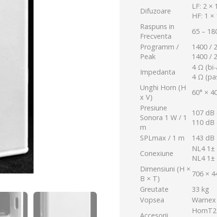
LF: 2 × 
Difuzoare
HF: 1 ×
Raspuns in
65 – 18
Frecventa
Programm /
1400 / 
Peak
1400 / 
4 Ω (bi
Impedanta
4 Ω (pa
Unghi Horn (H
60° × 4
x V)
Presiune
107 dB 
Sonora 1 W / 1
110 dB 
m
SPLmax / 1 m
143 dB
NL4 1± 
Conexiune
NL4 1± 
Dimensiuni (H ×
706 × 
B × T)
Greutate
33 kg
Vopsea
Warnex
HornT2
Accesorii