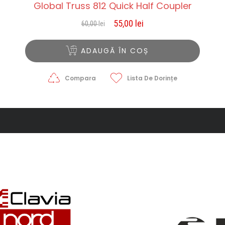
Global Truss 812 Quick Half Coupler
55,00
lei
60,00
lei
Prețul
Prețul
inițial
curent
a
este:
ADAUGĂ ÎN COȘ
fost:
55,00 lei.
60,00 lei.
Compara
Lista De Dorințe