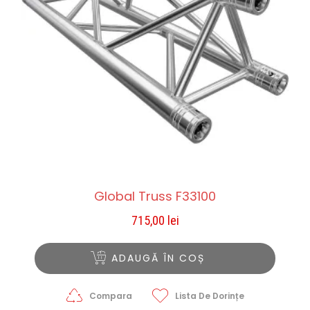
Global Truss F33100
715,00
lei
ADAUGĂ ÎN COȘ
Compara
Lista De Dorințe