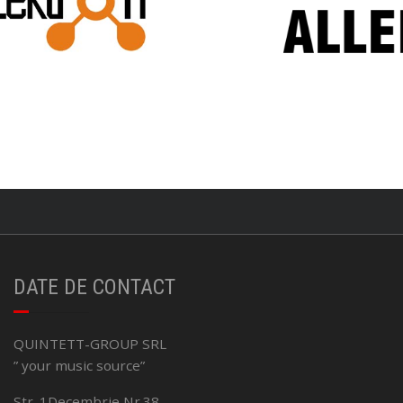
DATE DE CONTACT
QUINTETT-GROUP SRL
” your music source”
Str. 1Decembrie Nr.38