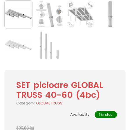
SET picioare GLOBAL
TRUSS 40-60 (4bc)
Category:
GLOBAL TRUSS
Availablity
1 în stoc
599,00
lei