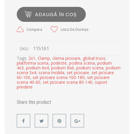
ADAUGĂ ÎN COȘ
Compara
Lista De Dorințe
115161
SKU:
Tags:
2x1
,
Clamp
,
clema picioare
,
global truss
,
platforma scena
,
podeste
,
podina scena
,
podium
4x3
,
podium 6x4
,
podium 8x6
,
podium scena
,
podium
scena 5x4
,
scena mobila
,
set picioare
,
set picioare
60-100
,
set picioare scena 100-180
,
set picioare
scena 40-60
,
set picioare scena 80-140
,
suport
prindere
Share this product