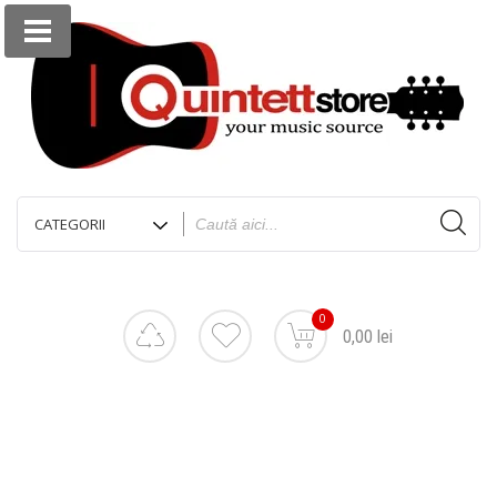
0
0,00 lei