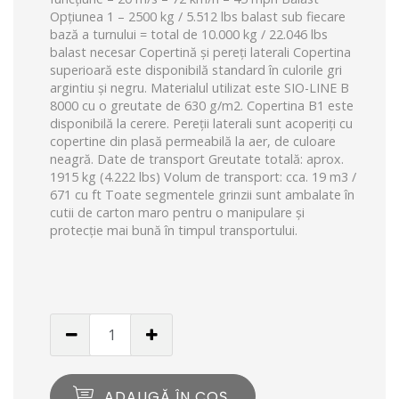
Opțiunea 1 – 2500 kg / 5.512 lbs balast sub fiecare
bază a turnului = total de 10.000 kg / 22.046 lbs
balast necesar Copertină și pereți laterali Copertina
superioară este disponibilă standard în culorile gri
argintiu și negru.
Materialul utilizat este SIO-LINE B
8000 cu o greutate de 630 g/m2.
Copertina B1 este
disponibilă la cerere.
Pereții laterali sunt acoperiți cu
copertine din plasă permeabilă la aer, de culoare
neagră.
Date de transport Greutate totală: aprox.
1915 kg (4.222 lbs) Volum de transport: cca.
19 m3 /
671 cu ft Toate segmentele grinzii sunt ambalate în
cutii de carton maro pentru o manipulare și
protecție mai bună în timpul transportului.
ADAUGĂ ÎN COȘ