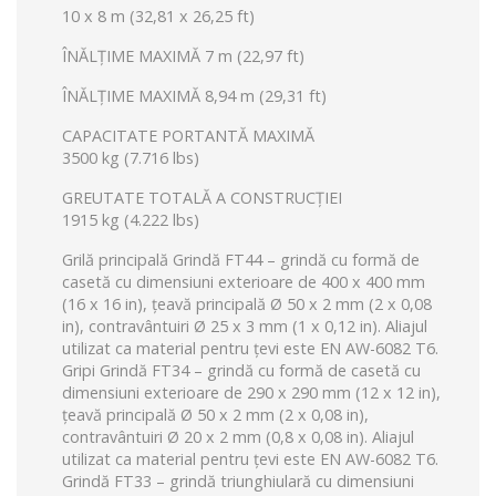
10 x 8 m (32,81 x 26,25 ft)
ÎNĂLȚIME MAXIMĂ 7 m (22,97 ft)
ÎNĂLȚIME MAXIMĂ 8,94 m (29,31 ft)
CAPACITATE PORTANTĂ MAXIMĂ
3500 kg (7.716 lbs)
GREUTATE TOTALĂ A CONSTRUCȚIEI
1915 kg (4.222 lbs)
Grilă principală Grindă FT44 – grindă cu formă de
casetă cu dimensiuni exterioare de 400 x 400 mm
(16 x 16 in), țeavă principală Ø 50 x 2 mm (2 x 0,08
in), contravântuiri Ø 25 x 3 mm (1 x 0,12 in).
Aliajul
utilizat ca material pentru țevi este EN AW-6082 T6.
Gripi Grindă FT34 – grindă cu formă de casetă cu
dimensiuni exterioare de 290 x 290 mm (12 x 12 in),
țeavă principală Ø 50 x 2 mm (2 x 0,08 in),
contravântuiri Ø 20 x 2 mm (0,8 x 0,08 in).
Aliajul
utilizat ca material pentru țevi este EN AW-6082 T6.
Grindă FT33 – grindă triunghiulară cu dimensiuni