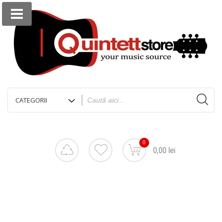
0
0,00 lei