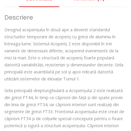
Descriere
Designul acoperișului în două ape a devenit standardul
structurilor temporare de acoperiș cu grinzi de aluminiu în
întreaga lume. Sistemul Acoperiș 2 este disponibil în trei
variante de dimensiuni diferite, acoperind evenimente de la
mici la mari. Este o structură de acoperiș foarte populară
datorită variabilității, rezistenței și dimensiunilor decente. Grila
principală este asamblată pe sol și apoi ridicată datorită
utilizării sistemelor de elevație Turnul 1.
Grila principală dreptunghiulară a Acoperișului 2 este realizată
din grinzi FT44, în timp ce căpriorii din față și din spate provin
din linia de grinzi FT34, iar căpriorii interiori sunt realizați din
segmente de grinzi FT33. Frontonul acoperișului este creat de
căpriorii FT34 și de colțurile special concepute pentru o fixare
puternică și sigură a structurii acoperișului. Căpriorii interiori