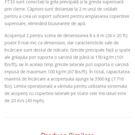
FT33 sunt conectați la grila principală și la grinda superioară
prin cleme. Căpriorii sunt distanțați la 2 m unul de celălalt
pentru a crea un suport suficient pentru amplasarea copertinei
superioare, eliminând buzunarele de apă.
Acoperișul 2 pentru scena de dimensiunea 8 x 6 m (26 x 20 ft)
poate fi mai mic ca dimensiuni, dar caracteristicile sale de
încărcare sunt destul de ridicate. Grinzile principale față și spate
ale grilajului pot suporta o sarcină de până la 150 kg/m (101
lbs/ft), iar în același timp grinzile laterale pot suporta o sarcină
impusă de maximum 100 kg/m (67 lbs/ft). În total, capacitatea
maximă de încărcare a acoperișului ajunge la 3500 kg (7.716
lbs). Limita operațională a vântului pentru utilizarea sistemului
de acoperiș cu copertine laterale pe toate cele trei laturi este
de 20 m/s (45 mph).