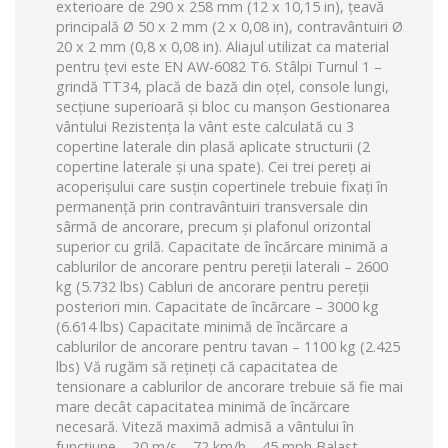
exterioare de 290 x 258 mm (12 x 10,15 in), țeavă
principală Ø 50 x 2 mm (2 x 0,08 in), contravântuiri Ø
20 x 2 mm (0,8 x 0,08 in).
Aliajul utilizat ca material
pentru țevi este EN AW-6082 T6.
Stâlpi Turnul 1 –
grindă TT34, placă de bază din oțel, console lungi,
secțiune superioară și bloc cu manșon Gestionarea
vântului Rezistența la vânt este calculată cu 3
copertine laterale din plasă aplicate structurii (2
copertine laterale și una spate).
Cei trei pereți ai
acoperișului care susțin copertinele trebuie fixați în
permanență prin contravântuiri transversale din
sârmă de ancorare, precum și plafonul orizontal
superior cu grilă.
Capacitate de încărcare minimă a
cablurilor de ancorare pentru pereții laterali – 2600
kg (5.732 lbs) Cabluri de ancorare pentru pereții
posteriori min.
Capacitate de încărcare – 3000 kg
(6.614 lbs) Capacitate minimă de încărcare a
cablurilor de ancorare pentru tavan – 1100 kg (2.425
lbs) Vă rugăm să rețineți că capacitatea de
tensionare a cablurilor de ancorare trebuie să fie mai
mare decât capacitatea minimă de încărcare
necesară.
Viteză maximă admisă a vântului în
funcțiune – 20 m/s – 72 km/h – 45 mph Balast