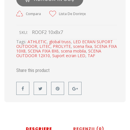
Compara
Lista De Dorințe
ROOF2 10x8x7
SKU:
Tags:
ATHLETIC
,
global truss
,
LED ECRAN SUPORT
OUTDOOR
,
LITEC
,
PROLYTE
,
scena fixa
,
SCENA FIXA
10X8
,
SCENA FIXA 8X6
,
scena mobila
,
SCENA
OUTDOOR 12X10
,
Suport ecran LED
,
TAF
Share this product
DESCRIERE
RECENZII (0)