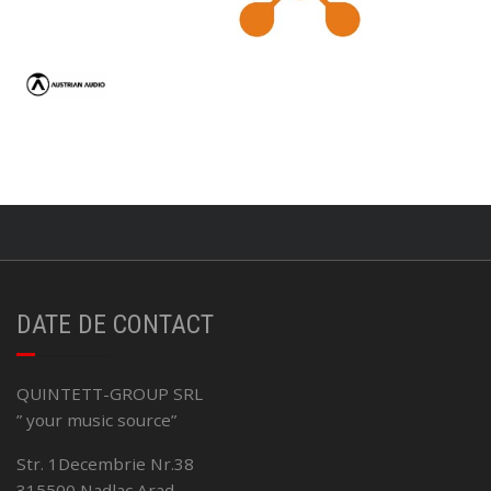
DATE DE CONTACT
QUINTETT-GROUP SRL
” your music source”
Str. 1Decembrie Nr.38
315500 Nadlac,Arad