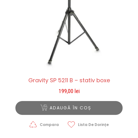
Gravity SP 5211 B – stativ boxe
199,00
lei
ADAUGĂ ÎN COȘ
Compara
Lista De Dorințe