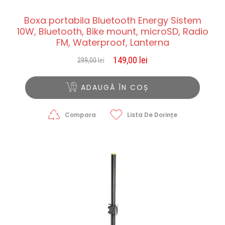
Boxa portabila Bluetooth Energy Sistem
10W, Bluetooth, Bike mount, microSD, Radio
FM, Waterproof, Lanterna
149,00
lei
299,00
lei
Prețul
Prețul
inițial
curent
a
este:
ADAUGĂ ÎN COȘ
fost:
149,00 lei.
299,00 lei.
Compara
Lista De Dorințe