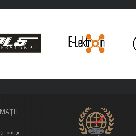
Compara
Lista De Dorințe
MAȚII
i condiții