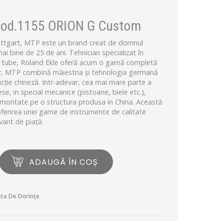
od.1155 ORION G Custom
tuttgart, MTP este un brand creat de domnul
ai bine de 25 de ani. Tehnician specializat în
i tube, Roland Ekle oferă acum o gamă completă
at. MTP combină măiestria și tehnologia germană
cție chineză. Intr-adevar, cea mai mare parte a
se, in special mecanice (pistoane, biele etc.),
i montate pe o structura produsa in China. Această
 oferirea unei game de instrumente de calitate
vant de piață.
ADAUGĂ ÎN COȘ
sta De Dorințe