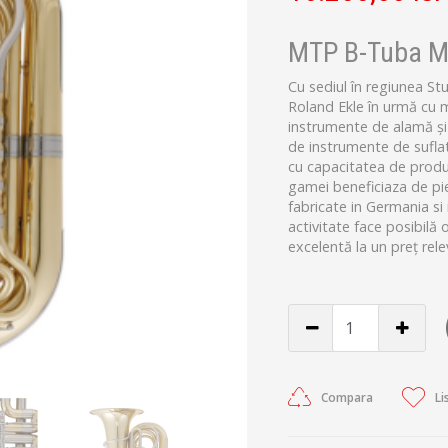
MTP B-Tuba M
Cu sediul în regiunea S
Roland Ekle în urmă cu m
instrumente de alamă ș
de instrumente de sufl
cu capacitatea de produ
gamei beneficiaza de pie
fabricate in Germania s
activitate face posibilă
excelentă la un preț rele
Compara
Li