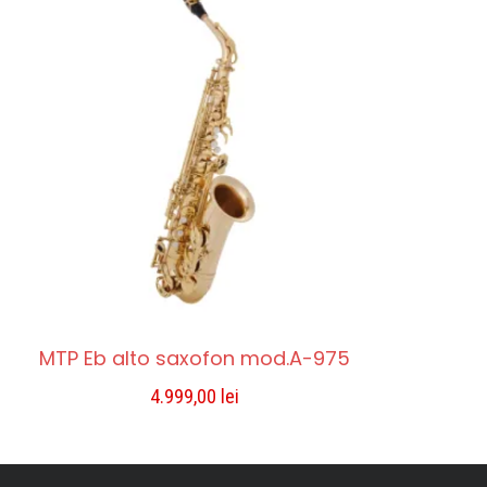
MTP Eb alto saxofon mod.A-975
4.999,00
lei
ADAUGĂ ÎN COȘ
Compara
Lista De Dorințe