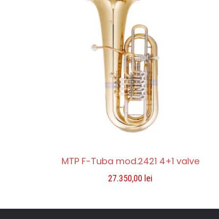
MTP F-Tuba mod.2421 4+1 valve
27.350,00
lei
ADAUGĂ ÎN COȘ
Compara
Lista De Dorințe