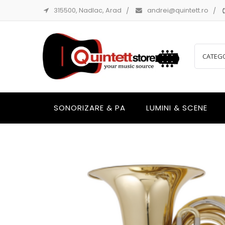
315500, Nadlac, Arad
andrei@quintett.ro
SONORIZARE & PA
LUMINI & SCENE