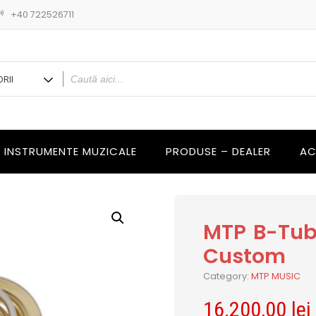
+40 722526711
INSTRUMENTE MUZICALE
PRODUSE – DEALER
AC
MTP B-Tub
Custom
Category:
MTP MUSIC
16.200,00
lei