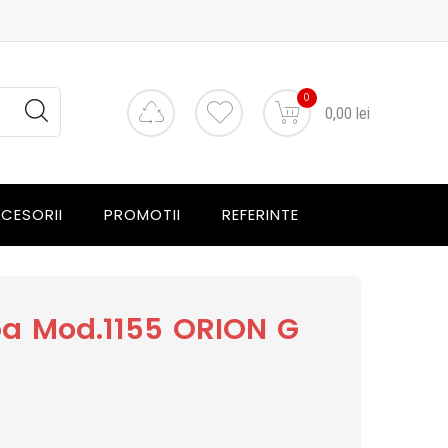
0
0,00 lei
CESORII
PROMOTII
REFERINTE
a Mod.1155 ORION G