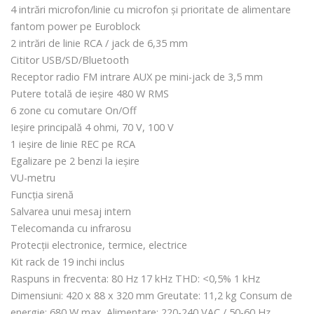
4 intrări microfon/linie cu microfon și prioritate de alimentare
fantom power pe Euroblock
2 intrări de linie RCA / jack de 6,35 mm
Cititor USB/SD/Bluetooth
Receptor radio FM intrare AUX pe mini-jack de 3,5 mm
Putere totală de ieșire 480 W RMS
6 zone cu comutare On/Off
Ieșire principală 4 ohmi, 70 V, 100 V
1 ieșire de linie REC pe RCA
Egalizare pe 2 benzi la ieșire
VU-metru
Funcția sirenă
Salvarea unui mesaj intern
Telecomanda cu infrarosu
Protecții electronice, termice, electrice
Kit rack de 19 inchi inclus
Raspuns in frecventa: 80 Hz 17 kHz THD: <0,5% 1 kHz
Dimensiuni: 420 x 88 x 320 mm Greutate: 11,2 kg Consum de
energie: 680 W max. Alimentare: 220-240 VAC / 50-60 Hz