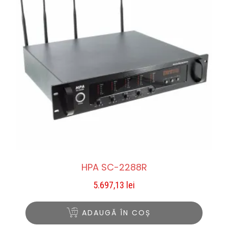
HPA SC-2288R
5.697,13
lei
ADAUGĂ ÎN COȘ