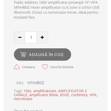
Public Address 100V amplificator-preampli 19” HPA
MPA480Z mixer-amplificator cu 6 zone si cititor USB
Bluetooth. Dotat cu numeroase intrari, ideal pentru
instalatii fixe.
ADAUGĂ ÎN COȘ
Compara
Lista De Dorințe
HPA480Z
SKU:
Tags:
100v
,
amplificatoare
,
AMPLIFICATOR 4
CANALE
,
amplificator 800w
,
BOXE
,
conferință
,
HPA
,
microfoane