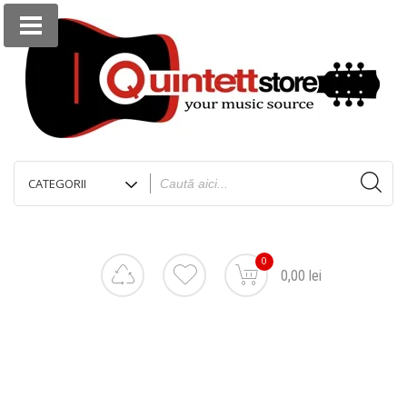
0
0,00 lei