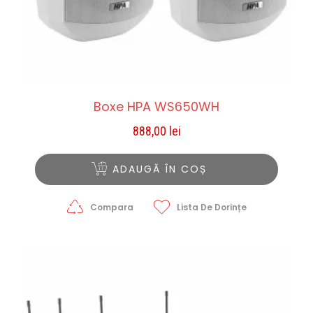
Boxe HPA WS650WH
888,00
lei
ADAUGĂ ÎN COȘ
Compara
Lista De Dorințe