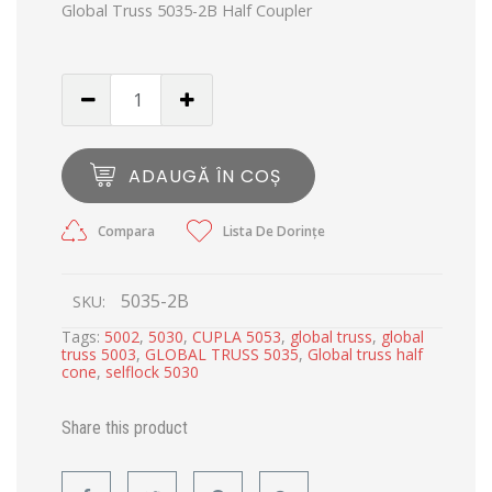
Global Truss 5035-2B Half Coupler
ADAUGĂ ÎN COȘ
Compara
Lista De Dorințe
5035-2B
SKU:
Tags:
5002
,
5030
,
CUPLA 5053
,
global truss
,
global
truss 5003
,
GLOBAL TRUSS 5035
,
Global truss half
cone
,
selflock 5030
Share this product