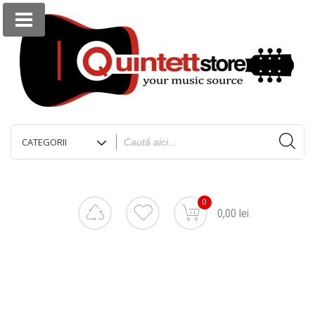
0
0,00 lei