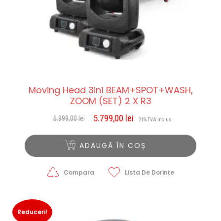
Moving Head 3in1 BEAM+SPOT+WASH,
ZOOM (SET) 2 X R3
5.799,00
lei
6.999,00
lei
Prețul
Prețul
21% TVA inclus
inițial
curent
a
este:
ADAUGĂ ÎN COȘ
fost:
5.799,00 lei.
6.999,00 lei.
Compara
Lista De Dorințe
Reduceri!