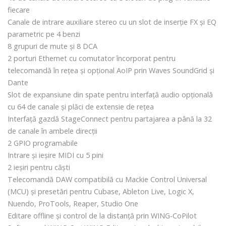
fiecare
Canale de intrare auxiliare stereo cu un slot de inserție FX și EQ
parametric pe 4 benzi
8 grupuri de mute și 8 DCA
2 porturi Ethernet cu comutator încorporat pentru
telecomandă în rețea și opțional AoIP prin Waves SoundGrid și
Dante
Slot de expansiune din spate pentru interfață audio opțională
cu 64 de canale și plăci de extensie de rețea
Interfață gazdă StageConnect pentru partajarea a până la 32
de canale în ambele direcții
2 GPIO programabile
Intrare și ieșire MIDI cu 5 pini
2 ieșiri pentru căști
Telecomandă DAW compatibilă cu Mackie Control Universal
(MCU) și presetări pentru Cubase, Ableton Live, Logic X,
Nuendo, ProTools, Reaper, Studio One
Editare offline și control de la distanță prin WING-CoPilot