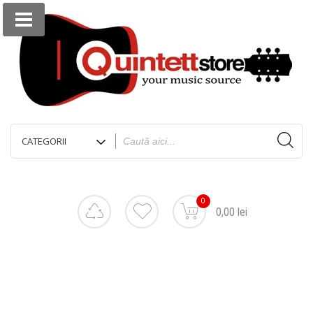
0
0,00 lei