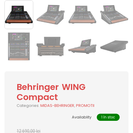
Behringer WING
Compact
Categories:
MIDAS-BEHRINGER
,
PROMOTII
Availablity
1 în stoc
12.690,00
lei