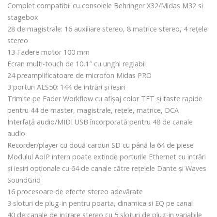
Complet compatibil cu consolele Behringer X32/Midas M32 si
stagebox
28 de magistrale: 16 auxiliare stereo, 8 matrice stereo, 4 rețele
stereo
13 Fadere motor 100 mm
Ecran multi-touch de 10,1″ cu unghi reglabil
24 preamplificatoare de microfon Midas PRO
3 porturi AES50: 144 de intrări și ieșiri
Trimite pe Fader Workflow cu afișaj color TFT și taste rapide
pentru 44 de master, magistrale, rețele, matrice, DCA
Interfață audio/MIDI USB încorporată pentru 48 de canale
audio
Recorder/player cu două carduri SD cu până la 64 de piese
Modulul AoIP intern poate extinde porturile Ethernet cu intrări
și ieșiri opționale cu 64 de canale către rețelele Dante și Waves
SoundGrid
16 procesoare de efecte stereo adevărate
3 sloturi de plug-in pentru poarta, dinamica si EQ pe canal
40 de canale de intrare stereo cu 5 sloturi de plug-in variabile