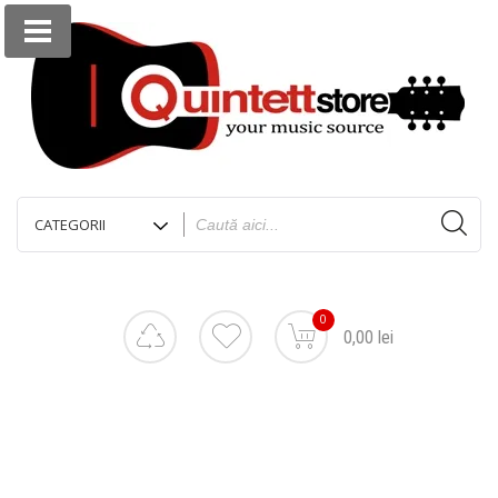
0
0,00 lei