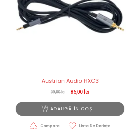
Austrian Audio HXC3
85,00
lei
99,00
lei
Prețul
Prețul
inițial
curent
a
este:
ADAUGĂ ÎN COȘ
fost:
85,00 lei.
99,00 lei.
Compara
Lista De Dorințe