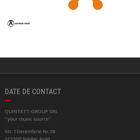
DATE DE CONTACT
QUINTETT-GROUP SRL
” your music source”
Str. 1Decembrie Nr.38
315500 Nadlac,Arad