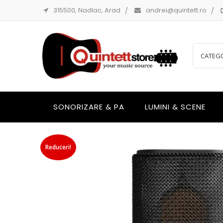
315500, Nadlac, Arad
andrei@quintett.ro
SONORIZARE & PA
LUMINI & SCENE
Reduceri!