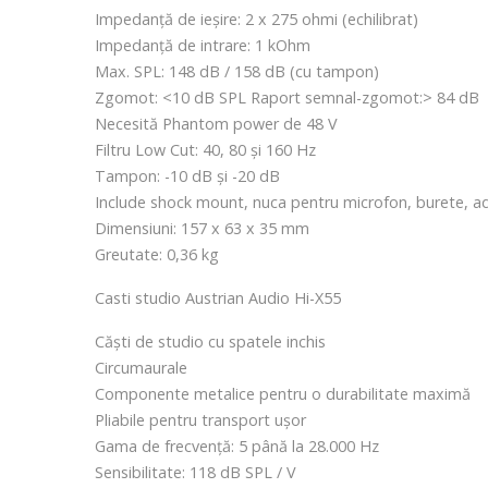
Impedanță de ieșire: 2 x 275 ohmi (echilibrat)
Impedanță de intrare: 1 kOhm
Max. SPL: 148 dB / 158 dB (cu tampon)
Zgomot: <10 dB SPL Raport semnal-zgomot:> 84 dB
Necesită Phantom power de 48 V
Filtru Low Cut: 40, 80 și 160 Hz
Tampon: -10 dB și -20 dB
Include shock mount, nuca pentru microfon, burete, ad
Dimensiuni: 157 x 63 x 35 mm
Greutate: 0,36 kg
Casti studio Austrian Audio Hi-X55
Căști de studio cu spatele inchis
Circumaurale
Componente metalice pentru o durabilitate maximă
Pliabile pentru transport ușor
Gama de frecvență: 5 până la 28.000 Hz
Sensibilitate: 118 dB SPL / V