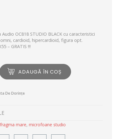
an Audio OC818 STUDIO BLACK cu caracteristici
omni, cardioid, hipercardioid, figura opt.
X55 – GRATIS !!!
ADAUGĂ ÎN COȘ
sta De Dorințe
LE
afragma mare
,
microfoane studio