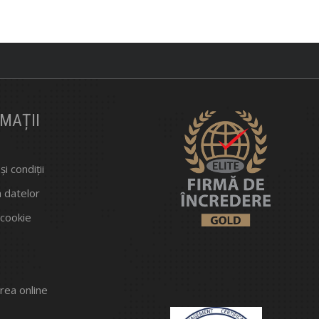
MAȚII
i condiții
a datelor
 cookie
rea online