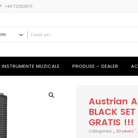
+40 722526711
INSTRUMENTE MUZICALE
PRODUSE – DEALER
AC
Austrian 
BLACK SET 
GRATIS !!!
Categories:
,, 20 years ''