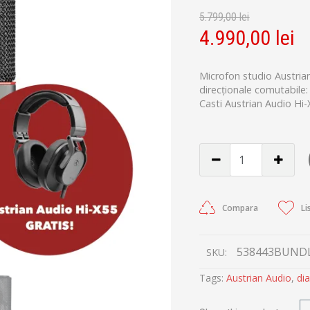
5.799,00
lei
4.990,00
lei
Microfon studio Austri
direcționale comutabile: 
Casti Austrian Audio Hi-
Compara
Li
538443BUND
SKU:
Tags:
Austrian Audio
,
di