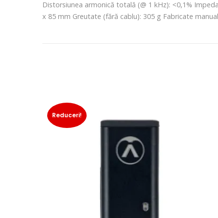
Distorsiunea armonică totală (@ 1 kHz): <0,1% Impedan
x 85 mm Greutate (fără cablu): 305 g Fabricate manual
Reduceri!