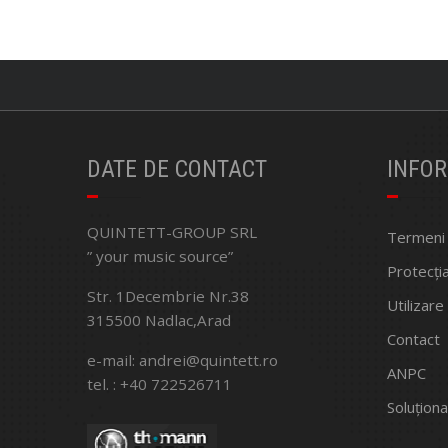
DATE DE CONTACT
INFOR
QUINTETT-GROUP SRL
Termeni ș
” your music source”
Protecți
Str. 1Decembrie Nr.38
Utilizare
315500 Nadlac,Arad
Contact
e-mail: andrei@quintett.ro
ANPC
tel. : +40 722526711
Soluționa