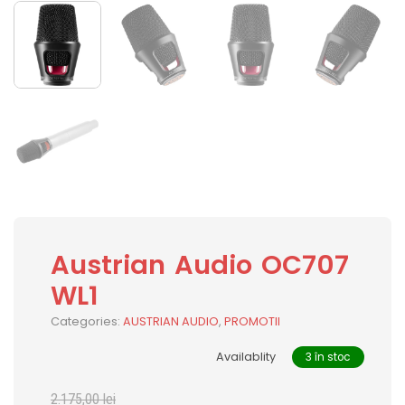
Austrian Audio OC707
WL1
Categories:
AUSTRIAN AUDIO
,
PROMOTII
Availablity
3 în stoc
2.175,00
lei