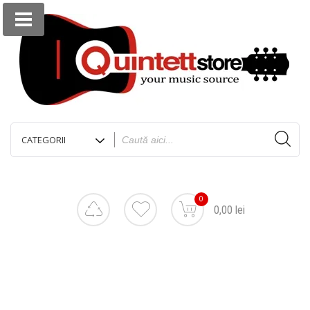
0
0,00 lei