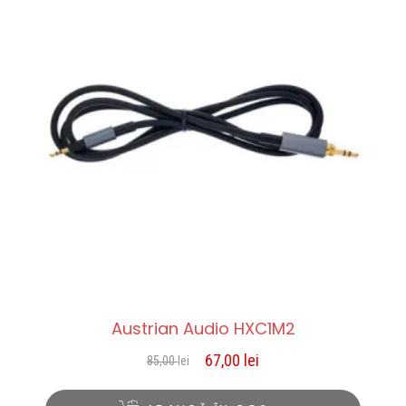
Austrian Audio HXC1M2
67,00
lei
85,00
lei
Prețul
Prețul
inițial
curent
a
este: