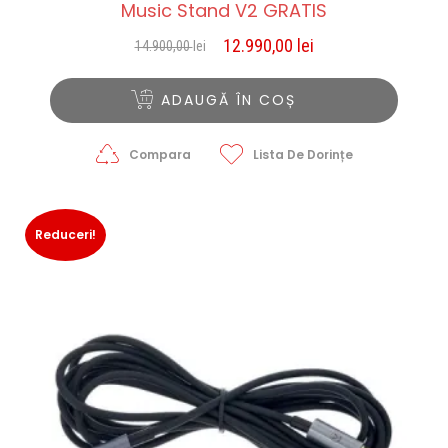
Music Stand V2 GRATIS
12.990,00
lei
14.900,00
lei
Prețul
Prețul
inițial
curent
a
este:
ADAUGĂ ÎN COȘ
fost:
12.990,00 lei.
14.900,00 lei.
Compara
Lista De Dorințe
Reduceri!