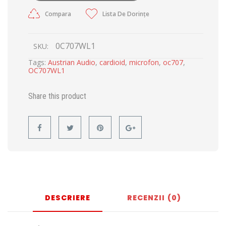
Compara
Lista De Dorințe
0C707WL1
SKU:
Tags:
Austrian Audio
,
cardioid
,
microfon
,
oc707
,
OC707WL1
Share this product
DESCRIERE
RECENZII (0)