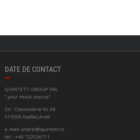
DATE DE CONTACT
QUINTETT-GROUP SRL
” your music source”
Str. 1Decembrie Nr.38
315500 Nadlac,Arad
e-mail: andrei@quintett.ro
tel. : +40 722526711