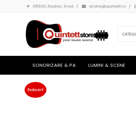
315500, Nadlac, Arad
andrei@quintett.ro
SONORIZARE & PA
LUMINI & SCENE
Reduceri!