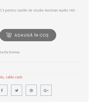
C3 pentru castile de studio Austrian Audio HiX-
ADAUGĂ ÎN COȘ
sta De Dorințe
blu
,
cablu casti