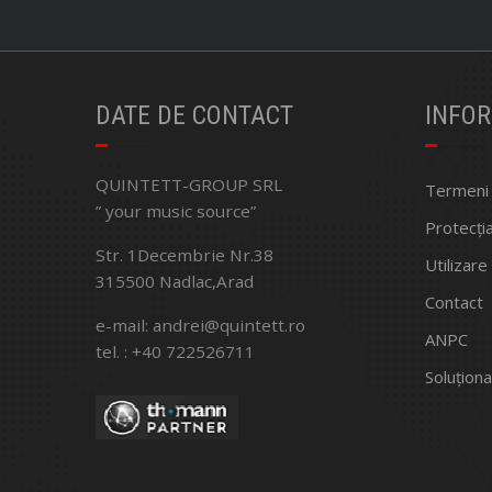
DATE DE CONTACT
INFOR
QUINTETT-GROUP SRL
Termeni ș
” your music source”
Protecți
Str. 1Decembrie Nr.38
Utilizare
315500 Nadlac,Arad
Contact
e-mail: andrei@quintett.ro
ANPC
tel. : +40 722526711
Soluționa