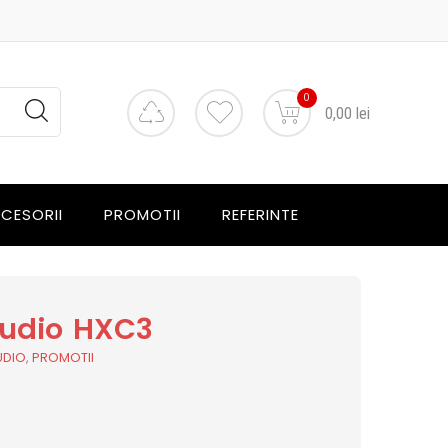
0
0,00 lei
CESORII
PROMOTII
REFERINTE
Audio HXC3
UDIO
,
PROMOTII