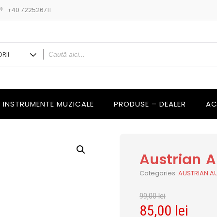
+40 722526711
INSTRUMENTE MUZICALE
PRODUSE – DEALER
AC
Austrian 
Categories:
AUSTRIAN A
99,00
lei
85,00
lei