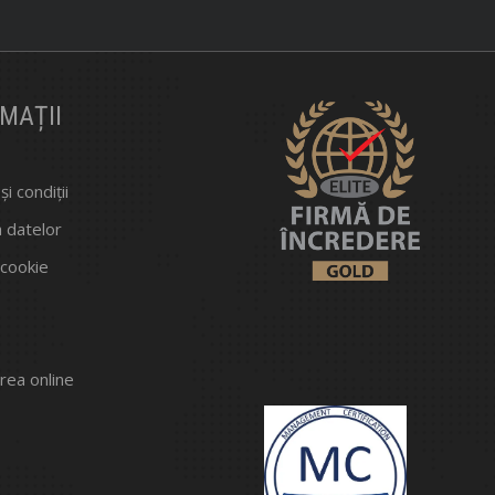
MAȚII
i condiții
a datelor
 cookie
rea online